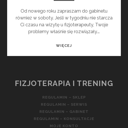
Od nowego roku zapraszam do gabinetu
również w soboty. Jeśli w tygodniu nie starcza
Ci czasu na wizytę u fizjoterapeuty, Twoje
problemy właśnie się rozwiązały.…
SOBOTY
WIĘCEJ
PRACUJĄCE
FIZJOTERAPIA I TRENING
REGULAMIN – SKLEP
REGULAMIN – SERWIS
REGULAMIN – GABINET
REGULAMIN – KONSULTACJE
MOJE KONTO