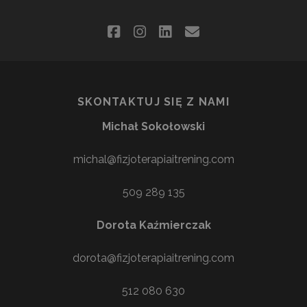
facebook
instagram
linkedin
email
SKONTAKTUJ SIĘ Z NAMI
Michał Sokołowski
michal@fizjoterapiaitrening.com
509 289 135
Dorota Kaźmierczak
dorota@fizjoterapiaitrening.com
512 080 630