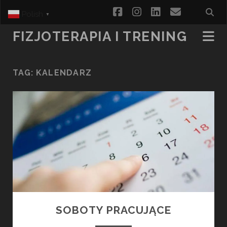
facebook
instagram
linkedin
email
Polish
▼
FIZJOTERAPIA I TRENING
TAG:
KALENDARZ
SOBOTY PRACUJĄCE