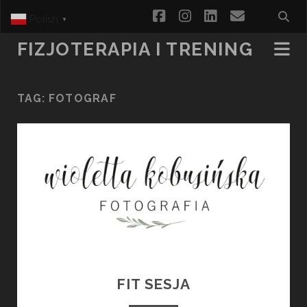
facebook
instagram
linkedin
email
Polish
▼
FIZJOTERAPIA I TRENING
TAG:
FOTOGRAF
FIT SESJA