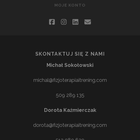
MOJE KONTO
facebook
instagram
linkedin
email
SKONTAKTUJ SIĘ Z NAMI
Michał Sokołowski
michal@fizjoterapiaitrening.com
509 289 135
Dorota Kaźmierczak
dorota@fizjoterapiaitrening.com