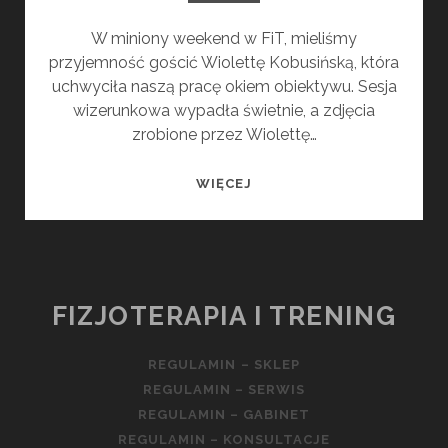
W miniony weekend w FiT, mieliśmy
przyjemność gościć Wiolettę Kobusińską, która
uchwyciła naszą pracę okiem obiektywu. Sesja
wizerunkowa wypadła świetnie, a zdjęcia
zrobione przez Wiolettę…
FIT
WIĘCEJ
SESJA
FIZJOTERAPIA I TRENING
REGULAMIN – SKLEP
REGULAMIN – SERWIS
REGULAMIN – GABINET
REGULAMIN – KONSULTACJE