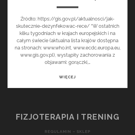
Źródło: https://gis.gov.pl/aktualnosci/jak-
skutecznie-dezynfekowac-rece/ “W ostatnich
kilku tygodniach w krajach europejskich i na
całym świecie (aktualna lista krajów dostępna
na stronach: www.who.int, www.ecdc.europa.eu,
www.gis.gov.pl), wystąpiły zachorowania z
objawami: gorączki,…
JAK
WIĘCEJ
SKUTECZNIE
DEZYNFEKOWAĆ
RĘCE
FIZJOTERAPIA I TRENING
REGULAMIN – SKLEP