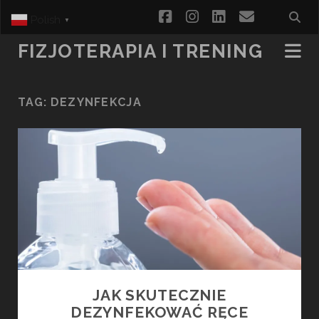
facebook
instagram
linkedin
email
Polish
▼
FIZJOTERAPIA I TRENING
TAG:
DEZYNFEKCJA
JAK SKUTECZNIE
DEZYNFEKOWAĆ RĘCE