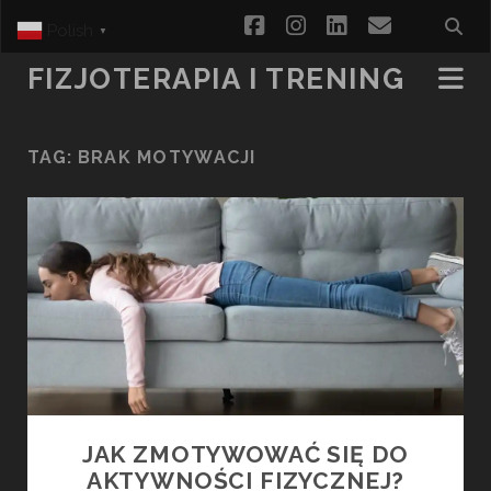
facebook
instagram
linkedin
email
Polish
▼
FIZJOTERAPIA I TRENING
TAG:
BRAK MOTYWACJI
JAK ZMOTYWOWAĆ SIĘ DO
AKTYWNOŚCI FIZYCZNEJ?