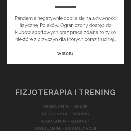
Pandemia negatywnie odbiła się na aktywności
fizycznej Polaków. Ograniczony dostęp do
klubów sportowych oraz praca zdalna to tylko
niektóre z przyczyn dla których coraz trudniej…
JAK
WIĘCEJ
ZMOTYWOWAĆ
SIĘ
DO
AKTYWNOŚCI
FIZYCZNEJ?
FIZJOTERAPIA I TRENING
REGULAMIN – SKLEP
REGULAMIN – SERWIS
REGULAMIN – GABINET
REGULAMIN – KONSULTACJE