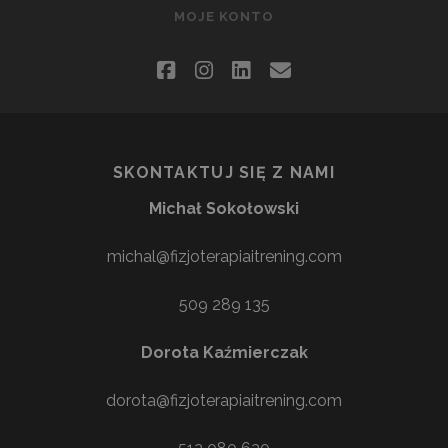
MOJE KONTO
facebook
instagram
linkedin
email
SKONTAKTUJ SIĘ Z NAMI
Michał Sokołowski
michal@fizjoterapiaitrening.com
509 289 135
Dorota Kaźmierczak
dorota@fizjoterapiaitrening.com