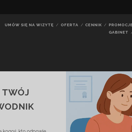
UMÓW SIĘ NA WIZYTĘ
OFERTA
CENNIK
PROMOCJ
GABINET
– TWÓJ
WODNIK
ą kogoś, kto odpowie