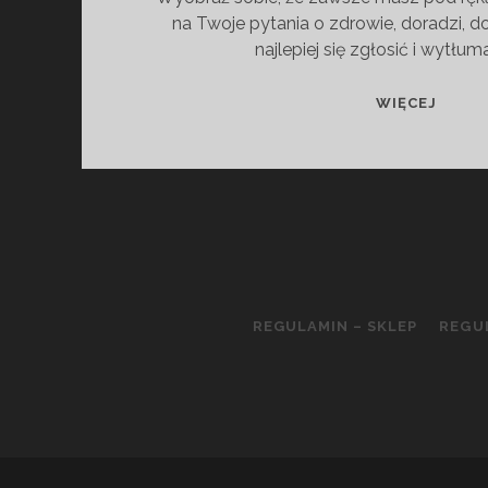
na Twoje pytania o zdrowie, doradzi, d
najlepiej się zgłosić i wytłum
ASYS
WIĘCEJ
FIT
–
TWÓJ
OSOB
PRZE
REGULAMIN – SKLEP
REGU