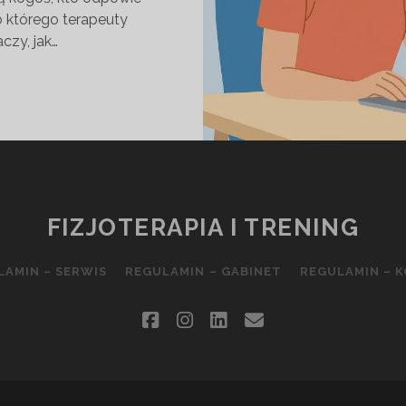
o którego terapeuty
aczy, jak…
TENT
ISTY
WODNIK
FIZJOTERAPIA I TRENING
LAMIN – SERWIS
REGULAMIN – GABINET
REGULAMIN – 
facebook
instagram
linkedin
email