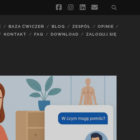
facebook
instagram
linkedin
email
E
BAZA ĆWICZEŃ
BLOG
ZESPÓŁ
OPINIE
KONTAKT
FAQ
DOWNLOAD
ZALOGUJ SIĘ