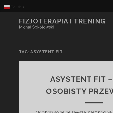
Polish
▼
FIZJOTERAPIA I TRENING
Michał Sokołowski
TAG:
ASYSTENT FIT
ASYSTENT FIT 
OSOBISTY PRZE
Wyobraź sobie, że zawsze masz pod ręk