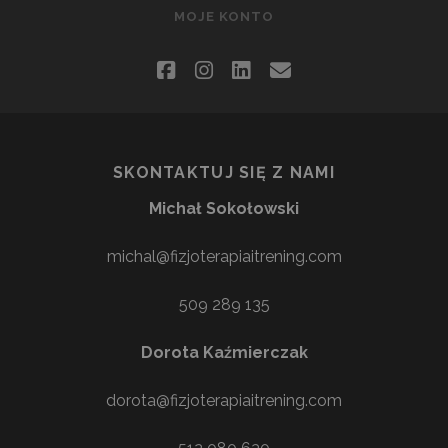
MOJE KONTO
facebook
instagram
linkedin
email
SKONTAKTUJ SIĘ Z NAMI
Michał Sokołowski
michal@fizjoterapiaitrening.com
509 289 135
Dorota Kaźmierczak
dorota@fizjoterapiaitrening.com