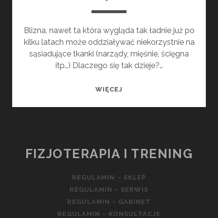
Blizna, nawet ta która wygląda tak ładnie już po
kilku latach może oddziaływać niekorzystnie na
sąsiadujące tkanki (narządy, mięśnie, ścięgna
itp…) Dlaczego się tak dzieje?…
„BLIZNA
WIĘCEJ
–
NIE
TYLKO
DEFEKT
ZEWNĘTRZNY”
FIZJOTERAPIA I TRENING
REGULAMIN – SKLEP
REGULAMIN – SERWIS
REGULAMIN – GABINET
REGULAMIN – KONSULTACJE