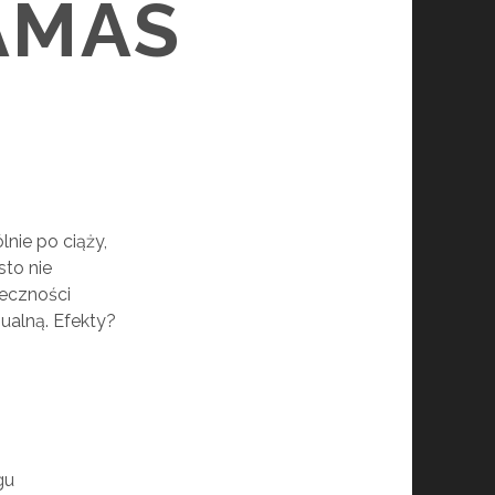
AMAS
lnie po ciąży,
sto nie
teczności
ualną. Efekty?
gu