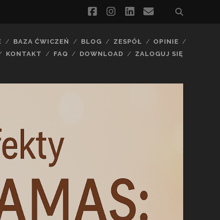
facebook
instagram
linkedin
email
E
BAZA ĆWICZEŃ
BLOG
ZESPÓŁ
OPINIE
KONTAKT
FAQ
DOWNLOAD
ZALOGUJ SIĘ