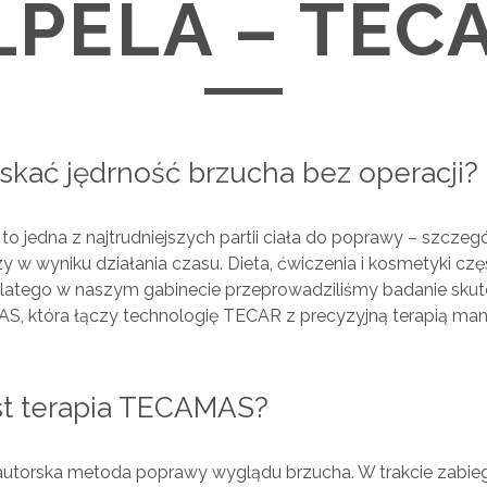
LPELA – TEC
skać jędrność brzucha bez operacji?
to jedna z najtrudniejszych partii ciała do poprawy – szczegó
zy w wyniku działania czasu. Dieta, ćwiczenia i kosmetyki czę
Dlatego w naszym gabinecie przeprowadziliśmy badanie sku
AS, która łączy technologię TECAR z precyzyjną terapią man
.
st terapia TECAMAS?
torska metoda poprawy wyglądu brzucha. W trakcie zabie