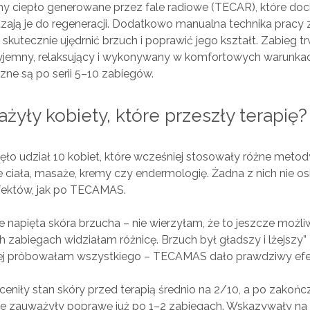
y ciepło generowane przez fale radiowe (TECAR), które doci
zają je do regeneracji. Dodatkowo manualna technika pracy z
skutecznie ujędrnić brzuch i poprawić jego kształt. Zabieg t
rzyjemny, relaksujący i wykonywany w komfortowych warunkac
czne są po serii 5–10 zabiegów.
żyły kobiety, które przeszły terapię?
ło udział 10 kobiet, które wcześniej stosowały różne metod
ciała, masaże, kremy czy endermologię. Żadna z nich nie os
ektów, jak po TECAMAS.
 napięta skóra brzucha – nie wierzyłam, że to jeszcze możli
 zabiegach widziałam różnicę. Brzuch był gładszy i lżejszy”
ej próbowałam wszystkiego – TECAMAS dało prawdziwy efe
ceniły stan skóry przed terapią średnio na 2/10, a po zakońc
ie zauważyły poprawę już po 1–2 zabiegach. Wskazywały na