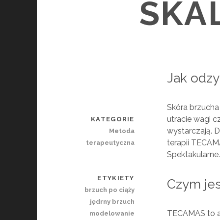
SKA
Jak odzy
Skóra brzucha 
utracie wagi c
KATEGORIE
wystarczają. 
Metoda
terapii TECAM
terapeutyczna
Spektakularne
ETYKIETY
Czym je
brzuch po ciąży
jędrny brzuch
TECAMAS to au
modelowanie