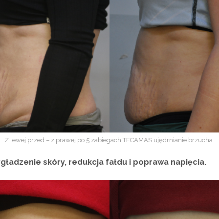
Z lewej przed – z prawej po 5 zabiegach TECAMAS ujędrnianie brzucha.
ładzenie skóry, redukcja fałdu i poprawa napięcia.