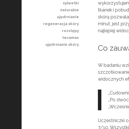
wykorzystujem
sylwetki
tkanek i pobud
naturalne
skórą pozwala 
ujędrnianie
minut, jest p
regeneracja skóry
najlepiej wido
rozstępy
tecamas
ujędrnianie skóry
Co zauwa
W badaniu wzię
szczotkowanie 
widocznych ef
„Cudownie
„Po dwóch
„Wcześni
Uczestniczki o
7/10. Wszystk