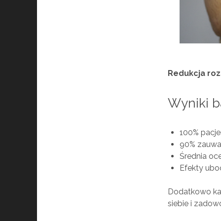
Redukcja rozs
Wyniki b
100% pacje
90% zauważ
Średnia oc
Efekty ubo
Dodatkowo ka
siebie i zado