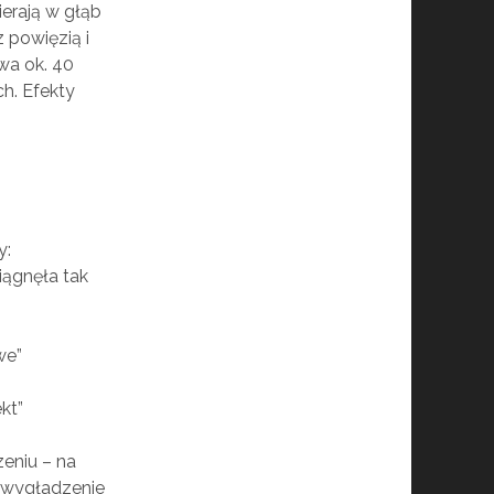
erają w głąb
 powięzią i
rwa ok. 40
h. Efekty
y:
iągnęła tak
we”
kt”
zeniu – na
 wygładzenie