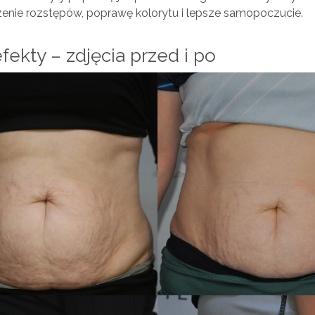
zenie rozstępów, poprawę kolorytu i lepsze samopoczucie.
fekty – zdjęcia przed i po