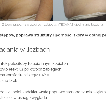
Z lewej przed – z prawej po 5 zabiegach TECAMAS ujędrnianie brzucha.
tępów, poprawa struktury i jędrności skóry w dolnej pa
adania w liczbach
ntek poleciłoby terapię innym kobietom
yło efekt już po dwóch zabiegach
ena komfortu zabiegu: 10/10
czne: brak
żda z kobiet zadeklarowała poprawę samopoczucia, więks
wolenie z własnego wyglądu.