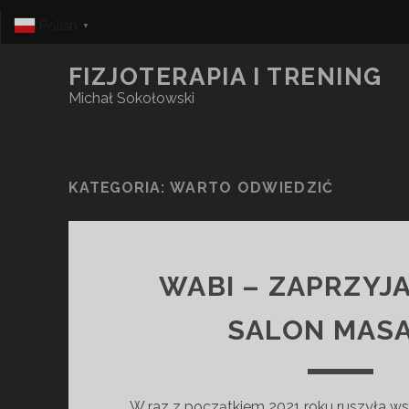
Polish
▼
FIZJOTERAPIA I TRENING
Michał Sokołowski
KATEGORIA:
WARTO ODWIEDZIĆ
WABI – ZAPRZYJ
SALON MAS
W raz z początkiem 2021 roku ruszyła ws