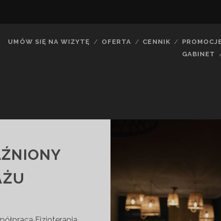
UMÓW SIĘ NA WIZYTĘ
OFERTA
CENNIK
PROMOCJ
GABINET
AŹNIONY
AŻU
półpraca Fizjoterapia