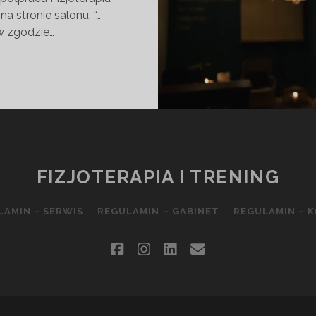
a stronie salonu: “…
w zgodzie…
YJAŹNIONY
N
ŻU
FIZJOTERAPIA I TRENING
LAMIN – SERWIS
REGULAMIN – GABINET
REGULAMIN – 
facebook
instagram
linkedin
email