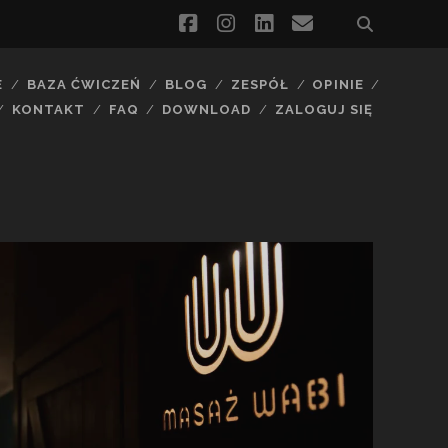
facebook
instagram
linkedin
email
E
BAZA ĆWICZEŃ
BLOG
ZESPÓŁ
OPINIE
KONTAKT
FAQ
DOWNLOAD
ZALOGUJ SIĘ