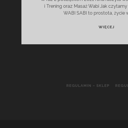
i Trening oraz Masaż Wabi Jak czytamy n
WABI SABI to prostota, życie 
WABI
WIĘCEJ
–
ZAPRZ
SALO
MASA
REGULAMIN – SKLEP
REGU