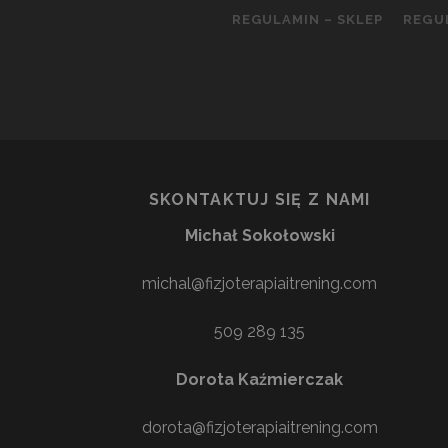
REGULAMIN – SKLEP
REGU
SKONTAKTUJ SIĘ Z NAMI
Michał Sokołowski
michal@fizjoterapiaitrening.com
509 289 135
Dorota Kaźmierczak
dorota@fizjoterapiaitrening.com