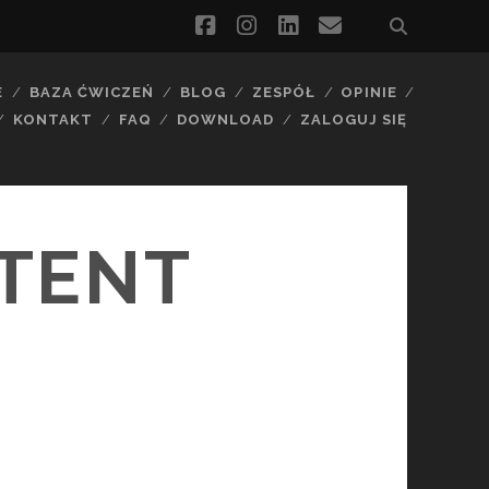
facebook
instagram
linkedin
email
E
BAZA ĆWICZEŃ
BLOG
ZESPÓŁ
OPINIE
KONTAKT
FAQ
DOWNLOAD
ZALOGUJ SIĘ
TENT