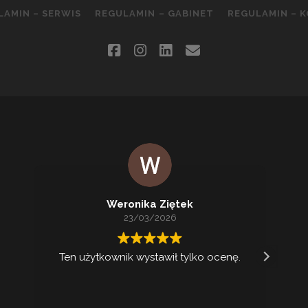
LAMIN – SERWIS
REGULAMIN – GABINET
REGULAMIN – 
facebook
instagram
linkedin
email
Weronika Ziętek
23/03/2026
Ten użytkownik wystawił tylko ocenę.
Ko