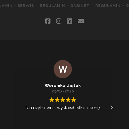
LAMIN – SERWIS
REGULAMIN – GABINET
REGULAMIN – 
facebook
instagram
linkedin
email
Weronika Ziętek
23/03/2026
Ten użytkownik wystawił tylko ocenę.
Ko