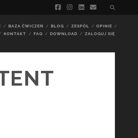
facebook
instagram
linkedin
email
E
BAZA ĆWICZEŃ
BLOG
ZESPÓŁ
OPINIE
KONTAKT
FAQ
DOWNLOAD
ZALOGUJ SIĘ
TENT