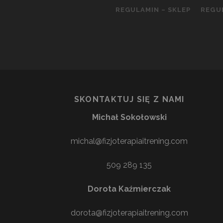
REGULAMIN – SKLEP
REGU
SKONTAKTUJ SIĘ Z NAMI
Michał Sokołowski
michal@fizjoterapiaitrening.com
509 289 135
Dorota Kaźmierczak
dorota@fizjoterapiaitrening.com