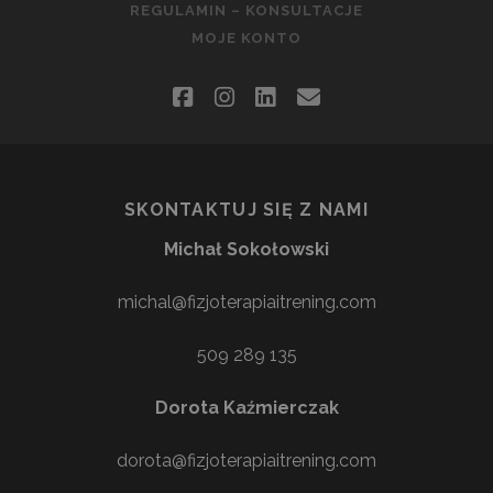
REGULAMIN – KONSULTACJE
MOJE KONTO
facebook
instagram
linkedin
email
SKONTAKTUJ SIĘ Z NAMI
Michał Sokołowski
michal@fizjoterapiaitrening.com
509 289 135
Dorota Kaźmierczak
dorota@fizjoterapiaitrening.com